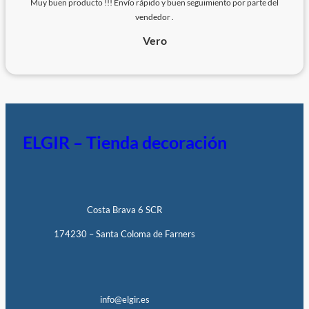
Muy buen producto !!! Envío rápido y buen seguimiento por parte del
vendedor .
Vero
ELGIR – Tienda decoración
Costa Brava 6 SCR
174230 – Santa Coloma de Farners
info@elgir.es