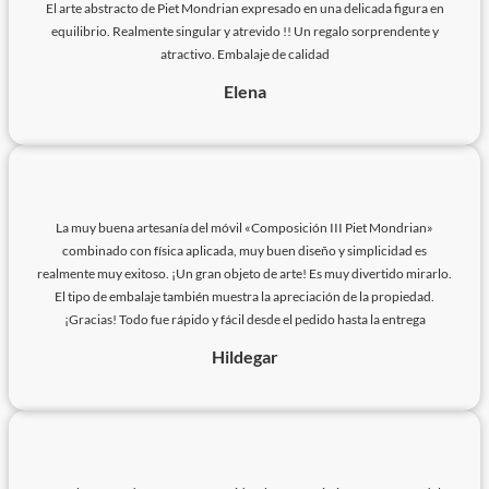
El arte abstracto de Piet Mondrian expresado en una delicada figura en
equilibrio. Realmente singular y atrevido !! Un regalo sorprendente y
atractivo. Embalaje de calidad
Elena
La muy buena artesanía del móvil «Composición III Piet Mondrian»
combinado con física aplicada, muy buen diseño y simplicidad es
realmente muy exitoso. ¡Un gran objeto de arte! Es muy divertido mirarlo.
El tipo de embalaje también muestra la apreciación de la propiedad.
¡Gracias! Todo fue rápido y fácil desde el pedido hasta la entrega
Hildegar