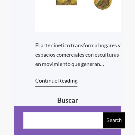
El arte cinético transforma hogares y
espacios comerciales con esculturas
en movimiento que generan
atmósferas dinámicas,
Continue Reading
emocionalmente resonantes y
estéticamente sofisticadas.
Buscar
B
u
Search
s