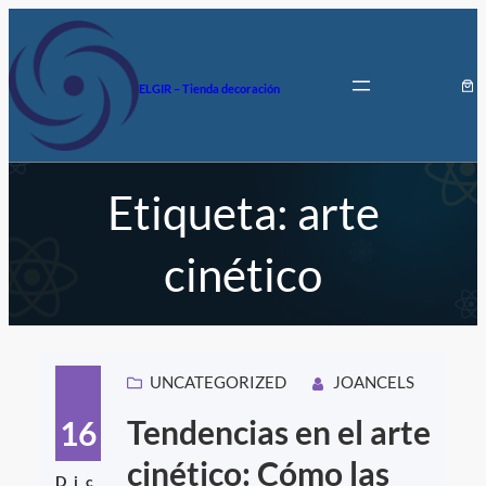
Saltar
al
contenido
ELGIR – Tienda decoración
Etiqueta:
arte
cinético
UNCATEGORIZED
JOANCELS
Tendencias en el arte
16
cinético: Cómo las
Dic